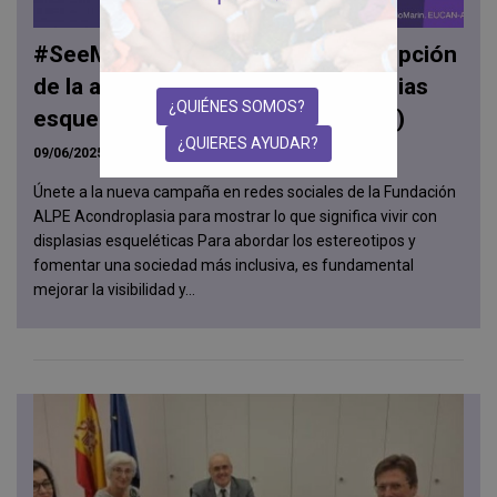
#SeeMe: Ayuda a cambiar la percepción
de la acondroplasia y otras displasias
¿QUIÉNES SOMOS?
esqueléticas con enanismo (ADEE)
¿QUIERES AYUDAR?
09/06/2025
Únete a la nueva campaña en redes sociales de la Fundación
ALPE Acondroplasia para mostrar lo que significa vivir con
displasias esqueléticas Para abordar los estereotipos y
fomentar una sociedad más inclusiva, es fundamental
mejorar la visibilidad y...