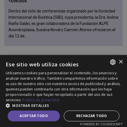
15/09/2024
Dentro del ciclo de conferencias organizado por la Sociedad
Internacional de Bioética (SIBI), cuya presidenta, la Dra. Isolina
Riaño Galán, es gran colaboradora de la Fundación ALPE
Acondroplasia, Susana Noval y Carmen Alonso ofrecieron el
día 12 de...
×
Ese sitio web utiliza cookies
Utilizamos cookies para personalizar el contenido, los anuncios y
SPANISH
analizar nuestro tráfico. También compartimos información sobre
su uso de nuestro sitio con nuestros socios de publicidad y análisis,
ENGLISH
quienes pueden combinarla con otra información que les haya
proporcionado o que hayan recopilado a partir del uso de sus
PORTUGUESE
servicios.
Política de privacidad
MOSTRAR DETALLES
ACEPTAR TODO
RECHAZAR TODO
POWERED BY COOKIESCRIPT