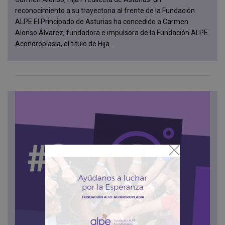
reconocimiento a su trayectoria al frente de la Fundación
ALPE El Principado de Asturias ha concedido a Carmen
Alonso Álvarez, fundadora e impulsora de la Fundación ALPE
Acondroplasia, el título de Hija...