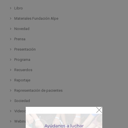
Libro
Materiales Fundación Alpe
Novedad
Prensa
Presentación
Programa
Recuerdos
Reportaje
Representación de pacientes
Sociedad
Videoconferencia
Webinar