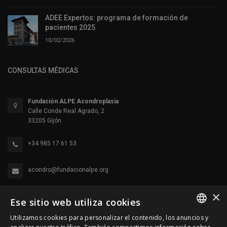
ADEE Expertos: programa de formación de
pacientes 2025
10/02/2026
CONSULTAS MÉDICAS
Fundación ALPE Acondroplasia
Calle Conde Real Agrado, 2
33205 Gijón
+34 985 17 61 53
acondro@fundacionalpe.org
×
Ese sitio web utiliza cookies
Utilizamos cookies para personalizar el contenido, los anuncios y
SPANISH