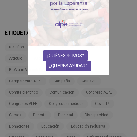
ETIQUETAS
0-3 años
3-6 años
6-12 años
Adultos
¿QUIÉNES SOMOS?
Artículo
Ascendis Pharma TransCon CNP
¿QUIERES AYUDAR?
BioMarin-Vosoritide-Voxzogo
BMN 111-206
Campamento ALPE
Campaña
Carnaval
Comité científico
Comunicación
Congreso ALPE
Congresos ALPE
Congresos médicos
Covid-19
Cursos
Deporte
Dignidad
Discapacidad
Donaciones
Educación
Educación inclusiva