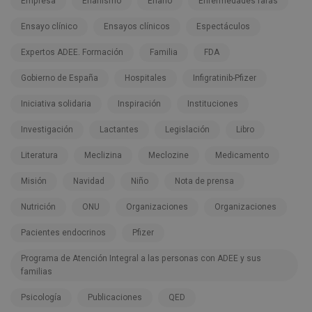
Empresa
Enanismo
Enano
Enfermedades raras
Ensayo clínico
Ensayos clínicos
Espectáculos
Expertos ADEE. Formación
Familia
FDA
Gobierno de España
Hospitales
Infigratinib-Pfizer
Iniciativa solidaria
Inspiración
Instituciones
Investigación
Lactantes
Legislación
Libro
Literatura
Meclizina
Meclozine
Medicamento
Misión
Navidad
Niño
Nota de prensa
Nutrición
ONU
Organizaciones
Organizaciones
Pacientes endocrinos
Pfizer
Programa de Atención Integral a las personas con ADEE y sus
familias
Psicología
Publicaciones
QED