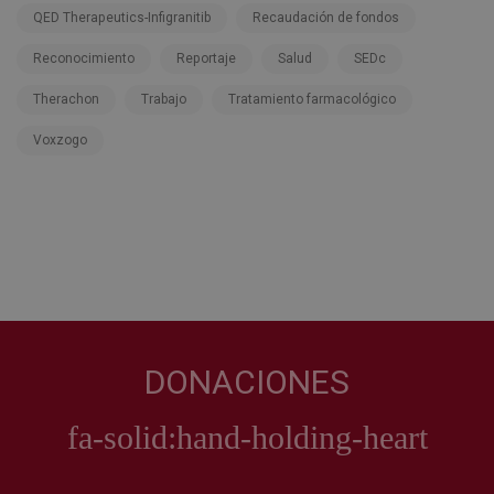
QED Therapeutics-Infigranitib
Recaudación de fondos
Reconocimiento
Reportaje
Salud
SEDc
Therachon
Trabajo
Tratamiento farmacológico
Voxzogo
DONACIONES