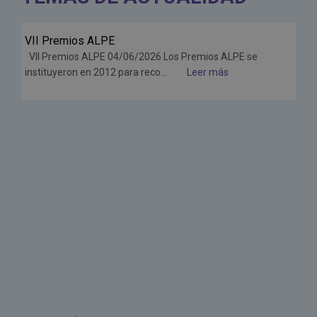
VII Premios ALPE
Jun
VII Premios ALPE 04/06/2026 Los Premios ALPE se
26
instituyeron en 2012 para reco...
Leer más