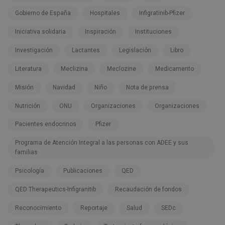
Gobierno de España
Hospitales
Infigratinib-Pfizer
Iniciativa solidaria
Inspiración
Instituciones
Investigación
Lactantes
Legislación
Libro
Literatura
Meclizina
Meclozine
Medicamento
Misión
Navidad
Niño
Nota de prensa
Nutrición
ONU
Organizaciones
Organizaciones
Pacientes endocrinos
Pfizer
Programa de Atención Integral a las personas con ADEE y sus
familias
Psicología
Publicaciones
QED
QED Therapeutics-Infigranitib
Recaudación de fondos
Reconocimiento
Reportaje
Salud
SEDc