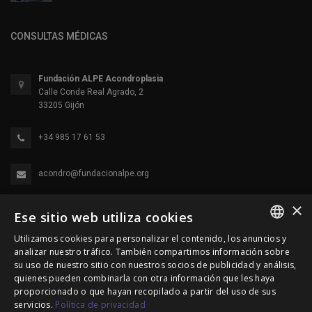
CONSULTAS MÉDICAS
Fundación ALPE Acondroplasia
Calle Conde Real Agrado, 2
33205 Gijón
+34 985 17 61 53
acondro@fundacionalpe.org
×
Ese sitio web utiliza cookies
Utilizamos cookies para personalizar el contenido, los anuncios y
SPANISH
analizar nuestro tráfico. También compartimos información sobre
su uso de nuestro sitio con nuestros socios de publicidad y análisis,
ENGLISH
quienes pueden combinarla con otra información que les haya
proporcionado o que hayan recopilado a partir del uso de sus
© 2000-2026 Fundación Alpe Acondroplasia. Reservados
PORTUGUESE
servicios.
Política de privacidad
todos los derechos.