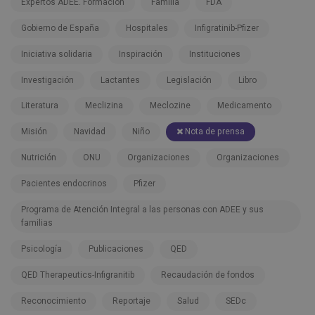
Expertos ADEE. Formación
Familia
FDA
Gobierno de España
Hospitales
Infigratinib-Pfizer
Iniciativa solidaria
Inspiración
Instituciones
Investigación
Lactantes
Legislación
Libro
Literatura
Meclizina
Meclozine
Medicamento
Misión
Navidad
Niño
Nota de prensa
Nutrición
ONU
Organizaciones
Organizaciones
Pacientes endocrinos
Pfizer
Programa de Atención Integral a las personas con ADEE y sus
familias
Psicología
Publicaciones
QED
QED Therapeutics-Infigranitib
Recaudación de fondos
Reconocimiento
Reportaje
Salud
SEDc