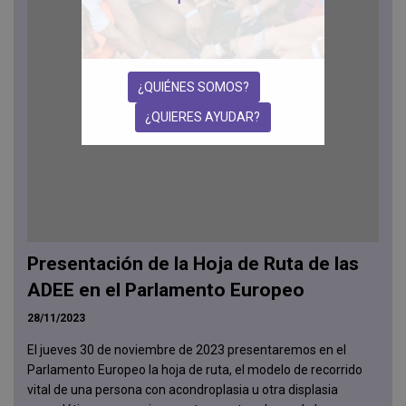
¿QUIÉNES SOMOS?
¿QUIERES AYUDAR?
Presentación de la Hoja de Ruta de las
ADEE en el Parlamento Europeo
28/11/2023
El jueves 30 de noviembre de 2023 presentaremos en el
Parlamento Europeo la hoja de ruta, el modelo de recorrido
vital de una persona con acondroplasia u otra displasia