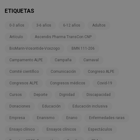
ETIQUETAS
0-3 años
3-6 años
6-12 años
Adultos
Artículo
Ascendis Pharma TransCon CNP
BioMarin-Vosoritide-Voxzogo
BMN 111-206
Campamento ALPE
Campaña
Carnaval
Comité científico
Comunicación
Congreso ALPE
Congresos ALPE
Congresos médicos
Covid-19
Cursos
Deporte
Dignidad
Discapacidad
Donaciones
Educación
Educación inclusiva
Empresa
Enanismo
Enano
Enfermedades raras
Ensayo clínico
Ensayos clínicos
Espectáculos