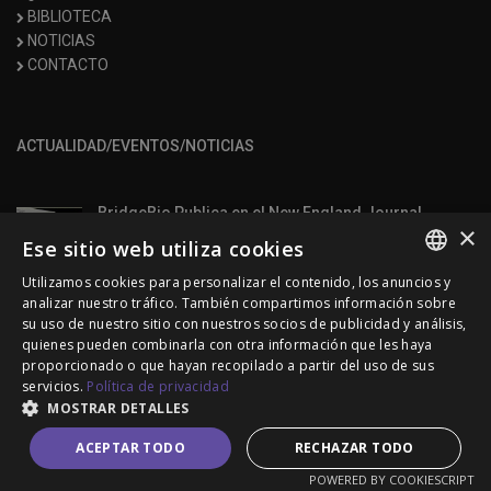
BIBLIOTECA
NOTICIAS
CONTACTO
ACTUALIDAD/EVENTOS/NOTICIAS
BridgeBio Publica en el New England Journal
×
(NEJM.org) los resultados de la fase 3 del ensayo
Ese sitio web utiliza cookies
clínico con infigratinib oral en niños con
acondroplasia
Utilizamos cookies para personalizar el contenido, los anuncios y
SPANISH
analizar nuestro tráfico. También compartimos información sobre
30/06/2026
su uso de nuestro sitio con nuestros socios de publicidad y análisis,
ENGLISH
quienes pueden combinarla con otra información que les haya
VII Premios ALPE
proporcionado o que hayan recopilado a partir del uso de sus
PORTUGUESE
04/06/2026
servicios.
Política de privacidad
MOSTRAR DETALLES
ACEPTAR TODO
RECHAZAR TODO
ADEE Expertos: programa de formación de
pacientes 2025
POWERED BY COOKIESCRIPT