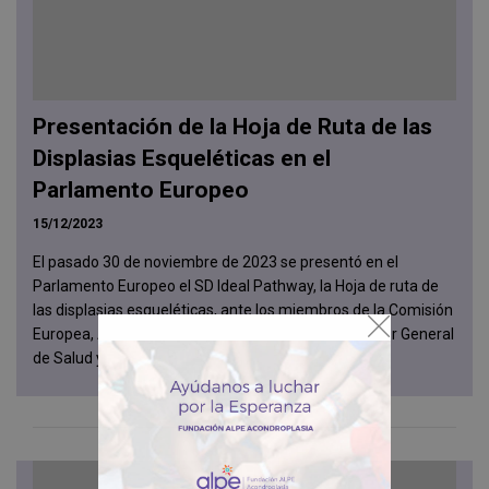
Presentación de la Hoja de Ruta de las
Displasias Esqueléticas en el
Parlamento Europeo
15/12/2023
El pasado 30 de noviembre de 2023 se presentó en el
Parlamento Europeo el SD Ideal Pathway, la Hoja de ruta de
las displasias esqueléticas, ante los miembros de la Comisión
Europea, Alina Senn, responsable política del Director General
de Salud y Seg...