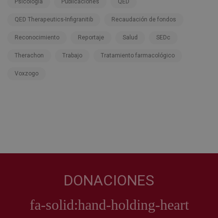
Psicología
Publicaciones
QED
QED Therapeutics-Infigranitib
Recaudación de fondos
Reconocimiento
Reportaje
Salud
SEDc
Therachon
Trabajo
Tratamiento farmacológico
Voxzogo
DONACIONES