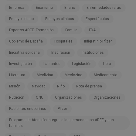
Empresa
Enanismo
Enano
Enfermedades raras
Ensayo clínico
Ensayos clínicos
Espectáculos
Expertos ADEE. Formación
Familia
FDA
Gobierno de España
Hospitales
Infigratinib-Pfizer
Iniciativa solidaria
Inspiración
Instituciones
Investigación
Lactantes
Legislación
Libro
Literatura
Meclizina
Meclozine
Medicamento
Misión
Navidad
Niño
Nota de prensa
Nutrición
ONU
Organizaciones
Organizaciones
Pacientes endocrinos
Pfizer
Programa de Atención Integral a las personas con ADEE y sus
familias