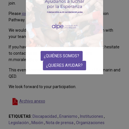
join.
Please
join us
at the presentation of the Ideal Condition
Pathway.
We would appreciate if you could share this invitation with
your team and all those interested in the topic.
If you have any questions regarding the event do not hesitate
to contact us at: m.heras@rpp-group.com and
¿QUIÉNES SOMOS?
m.morales@rpp-group.com.
¿QUIERES AYUDAR?
This event counts on the institutional support of Biomarin and
QED.
We look forward to your participation.
Archivo anexo
ETIQUETAS
:
Discapacidad
,
Enanismo
,
Instituciones
,
Legislación
,
Misión
,
Nota de prensa
,
Organizaciones