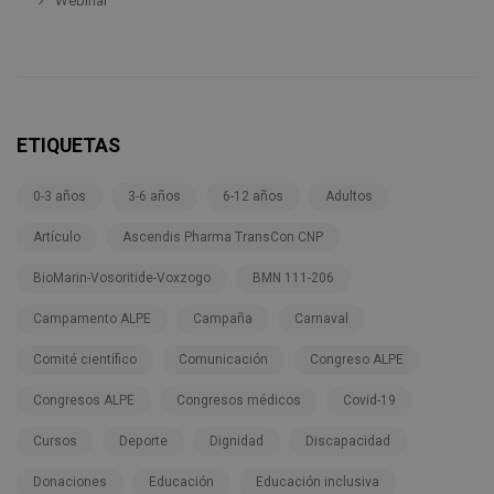
Webinar
ETIQUETAS
0-3 años
3-6 años
6-12 años
Adultos
Artículo
Ascendis Pharma TransCon CNP
BioMarin-Vosoritide-Voxzogo
BMN 111-206
Campamento ALPE
Campaña
Carnaval
Comité científico
Comunicación
Congreso ALPE
Congresos ALPE
Congresos médicos
Covid-19
Cursos
Deporte
Dignidad
Discapacidad
Donaciones
Educación
Educación inclusiva