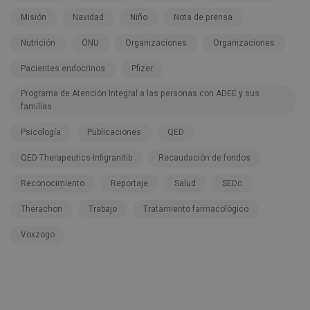
Misión
Navidad
Niño
Nota de prensa
Nutrición
ONU
Organizaciones
Organizaciones
Pacientes endocrinos
Pfizer
Programa de Atención Integral a las personas con ADEE y sus
familias
Psicología
Publicaciones
QED
QED Therapeutics-Infigranitib
Recaudación de fondos
Reconocimiento
Reportaje
Salud
SEDc
Therachon
Trabajo
Tratamiento farmacológico
Voxzogo