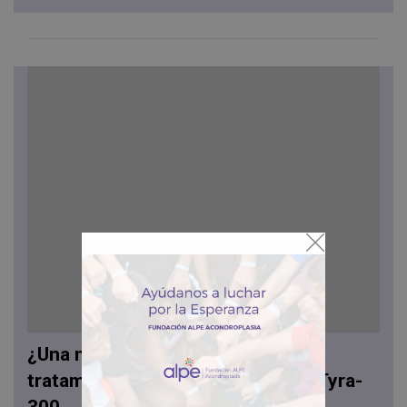
¿Una nueva molécula para el
tratamiento de la acondroplasia? Tyra-
300