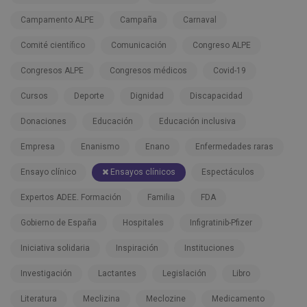
Campamento ALPE
Campaña
Carnaval
Comité científico
Comunicación
Congreso ALPE
Congresos ALPE
Congresos médicos
Covid-19
Cursos
Deporte
Dignidad
Discapacidad
Donaciones
Educación
Educación inclusiva
Empresa
Enanismo
Enano
Enfermedades raras
Ensayo clínico
Ensayos clínicos
Espectáculos
Expertos ADEE. Formación
Familia
FDA
Gobierno de España
Hospitales
Infigratinib-Pfizer
Iniciativa solidaria
Inspiración
Instituciones
Investigación
Lactantes
Legislación
Libro
Literatura
Meclizina
Meclozine
Medicamento