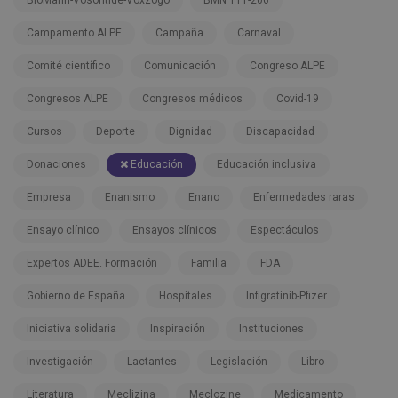
Campamento ALPE
Campaña
Carnaval
Comité científico
Comunicación
Congreso ALPE
Congresos ALPE
Congresos médicos
Covid-19
Cursos
Deporte
Dignidad
Discapacidad
Donaciones
Educación
Educación inclusiva
Empresa
Enanismo
Enano
Enfermedades raras
Ensayo clínico
Ensayos clínicos
Espectáculos
Expertos ADEE. Formación
Familia
FDA
Gobierno de España
Hospitales
Infigratinib-Pfizer
Iniciativa solidaria
Inspiración
Instituciones
Investigación
Lactantes
Legislación
Libro
Literatura
Meclizina
Meclozine
Medicamento