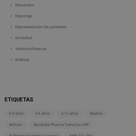
Recuerdos
Reportaje
Representación de pacientes
Sociedad
Videoconferencia
Webinar
ETIQUETAS
0-3 años
3-6 años
6-12 años
Adultos
Artículo
Ascendis Pharma TransCon CNP
BioMarin-Vosoritide-Voxzogo
BMN 111-206