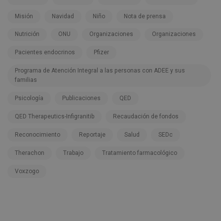
Misión
Navidad
Niño
Nota de prensa
Nutrición
ONU
Organizaciones
Organizaciones
Pacientes endocrinos
Pfizer
Programa de Atención Integral a las personas con ADEE y sus
familias
Psicología
Publicaciones
QED
QED Therapeutics-Infigranitib
Recaudación de fondos
Reconocimiento
Reportaje
Salud
SEDc
Therachon
Trabajo
Tratamiento farmacológico
Voxzogo