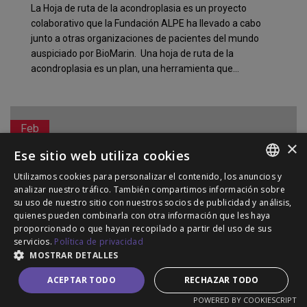
La Hoja de ruta de la acondroplasia es un proyecto
colaborativo que la Fundación ALPE ha llevado a cabo
junto a otras organizaciones de pacientes del mundo
auspiciado por BioMarin. Una hoja de ruta de la
acondroplasia es un plan, una herramienta que...
Feb
23
×
Ese sitio web utiliza cookies
Utilizamos cookies para personalizar el contenido, los anuncios y
SPANISH
analizar nuestro tráfico. También compartimos información sobre
su uso de nuestro sitio con nuestros socios de publicidad y análisis,
ENGLISH
quienes pueden combinarla con otra información que les haya
proporcionado o que hayan recopilado a partir del uso de sus
PORTUGUESE
servicios.
Política de privacidad
MOSTRAR DETALLES
I ESCUELA DE CIRUGÍA EN ADEE
ACEPTAR TODO
RECHAZAR TODO
El equipo de la Fundación ALPE se traslada a Málaga
POWERED BY COOKIESCRIPT
para llevar a cabo, en colaboración con la Unidad de