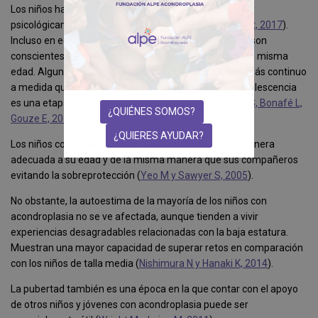
Los niños han de tener la posibilidad de ser valorados
psicológicamente y deben contar con apoyo (
Orphanet, 2017
).
Incluso en edades tempranas, la mayoría de los niños son
conscientes de que son diferentes de sus amigos de la misma
edad. Algunos pueden requerir un apoyo psicológico más continuo
a medida que crecen (
Yeo M y Sawyer S, 2005
). La adolescencia
es una etapa muy importante en este sentido (
Unger S, Bonafé L,
¿QUIÉNES SOMOS?
Gouze E, 2017
).
¿QUIERES AYUDAR?
Los niños con acondroplasia deben ser tratados de manera
adecuada a su edad y de la misma manera que sus compañeros
evitando la sobreprotección (
Yeo M y Sawyer S, 2005
).
No obstante, la autoestima de la mayoría de los niños con
acondroplasia no se ve afectada, aunque tienden a vivir
experiencias desagradables relacionadas con la baja estatura.
Muestran una mayor capacidad de superar retos en comparación
con los niños de talla media (
Nishimura N y Hanaki K, 2014
).
La pubertad también es una época en la que contar con el apoyo
de otros niños y jóvenes con acondroplasia puede ser