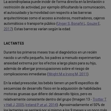
La acondroplasia puede incidir de forma directa en la limitación o
restricción de actividad, por ejemplo dificultando la comunicación,
el autocuidado y la movilidad con respecto a las barreras
arquitectónicas como el acceso a inodoros, mostradores, cajeros
automáticos o transporte público (
Unger S, Bonafé L, Gouze E,
2017
). Estas barreras varían según la edad.
LACTANTES
Durante los primeros meses tras el diagnóstico en un recién
nacido o un niño pequeño, los padres a menudo experimentan
ansiedad extrema por los efectos a largo plazo para su hijo,
además de albergar preocupaciones sobre el riesgo de
complicaciones inmediatas (
Wright M e Irving M, 2011
).
En la edad preescolar, los bebés tienen un perfil específico de
secuencias de desarrollo físico en la adquisición de habilidades
motoras gruesas que difiere del desarrollo típico, pero es
relativamente consistente dentro del grupo (Imagen 13 -
Trotter T
y Hall J, 2005
;
Ireland P
et al.
, 2014
). Aproximadamente el 50% de
los lactantes se sentará por sí mismo a los 9 meses y un poco más