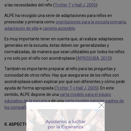
a las necesidades del niño (
Trotter T y Hall J, 2005
).
ALPE ha recogido una serie de adaptaciones para niños en
preescolar y primaria como
orientaciones para la escuela primaria
,
adaptación de silla
o
carpeta accesible
.
Es muy importante tener en cuenta que, al realizar adaptaciones
generales en la escuela, éstas deben ser generalizadas y
normalizadas, de manera que sean utilizables por todos los niños
y no solo por el niño con acondroplasia (
APROSUBA, 2010
).
También es importante preparar al niño para las preguntas y
curiosidad de otros niños. Hay que asegurarse de los niños con
acondroplasia saben explicar por qué son diferentes y cómo pedir
ayuda de forma apropiada (
Trotter T y Hall J, 2005
). En este
sentido, ALPE dispone de una
carta modelo para el equipo
educativo de la escuela
y de una
carta modelo para los padres de
los compañeros
.
II. ASPECTOS PSICOSOCIALES Y CULTURALES