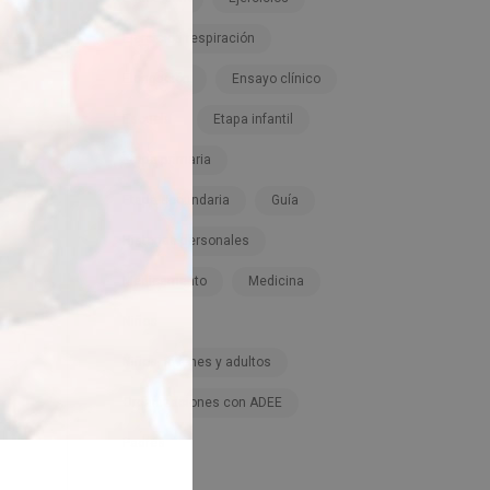
Ejercicios respiración
Elongación
Ensayo clínico
Escuela
Etapa infantil
Etapa primaria
Etapa secundaria
Guía
Historias personales
Medicamento
Medicina
Niños
Niños, jóvenes y adultos
Organizaciones con ADEE
Padres