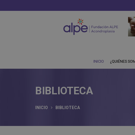
supply a wide range of swiss
necktie vape 30ml e juice energidryck
.
INICIO
¿QUIÉNES SO
BIBLIOTECA
INICIO
BIBLIOTECA