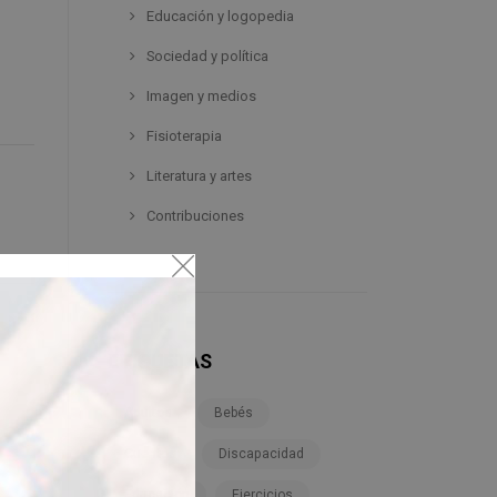
Educación y logopedia
Sociedad y política
Imagen y medios
Fisioterapia
Literatura y artes
Contribuciones
ETIQUETAS
Adultos
Bebés
Cuentos
Discapacidad
Educación
Ejercicios