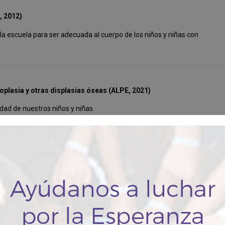
, 2012)
la escuela para ser adecuada al cuerpo de los niños y niñas con
plasia y otras displasias óseas (ALPE, 2021)
dad de nuestros niños y niñas.
nanismo de entre 18 a 45 años de edad para el diseño de
lecer tablas de dimensiones antropométricas en donde se
 enanismo de ambos sexos para impulsar el diseño de mobiliario
necesidades de mayor prioridad durante el desempeño de su vida
tisfacción personal y emocional al ser tomados en cuenta por la