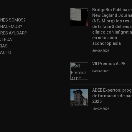
BridgeBio Publica en
O
New England Journa
ÉNES SOMOS?
(NEJM.org) los resu
 HACEMOS?
de la fase 3 del ens
clínico con infigratin
ERES AYUDAR?
en niños con
IOTECA
acondroplasia
CIAS
30/06/2026
ACTO
VII Premios ALPE
04/06/2026
ADEE Expertos: pro
de formación de pac
2025
10/02/2026