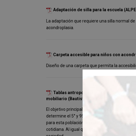
Adaptación de silla para la escuela (ALPE
La adaptación que requiere una silla normal de 
acondroplasia.
Carpeta accesible para niños con acondro
Diseño de una carpeta que permita la accesibili
Tablas antropométricas de adultos con e
mobiliario (Bautista R, 2006)
El objetivo principal de este estudio es estab
determine el 5° y 95° percentil de adultos con
para esta población, logrando satisfacer sus 
cotidiana. Al igual que poderles otorgar una sa