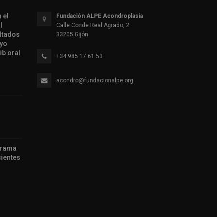
 el
Fundación ALPE Acondroplasia
l
Calle Conde Real Agrado, 2
ltados
33205 Gijón
ayo
ib oral
+34 985 17 61 53
acondro@fundacionalpe.org
grama
ientes