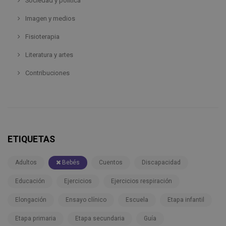
Sociedad y política
Imagen y medios
Fisioterapia
Literatura y artes
Contribuciones
ETIQUETAS
Adultos
Bebés
Cuentos
Discapacidad
Educación
Ejercicios
Ejercicios respiración
Elongación
Ensayo clínico
Escuela
Etapa infantil
Etapa primaria
Etapa secundaria
Guía