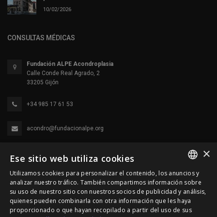
10/02/2026
CONSULTAS MÉDICAS
Fundación ALPE Acondroplasia
Calle Conde Real Agrado, 2
33205 Gijón
+34 985 17 61 53
acondro@fundacionalpe.org
×
Ese sitio web utiliza cookies
Utilizamos cookies para personalizar el contenido, los anuncios y
SPANISH
analizar nuestro tráfico. También compartimos información sobre
su uso de nuestro sitio con nuestros socios de publicidad y análisis,
ENGLISH
quienes pueden combinarla con otra información que les haya
proporcionado o que hayan recopilado a partir del uso de sus
© 2000-2026 Fundación Alpe Acondroplasia. Reservados
PORTUGUESE