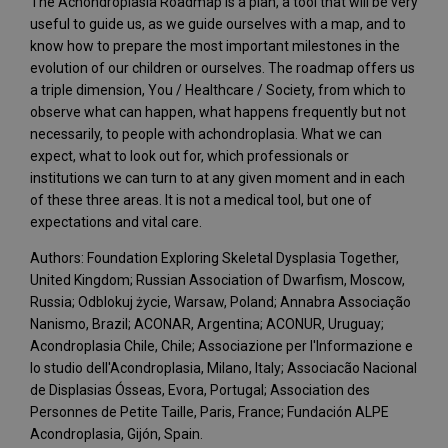
The Achondroplasia Roadmap is a plan, a tool that will be very
useful to guide us, as we guide ourselves with a map, and to
know how to prepare the most important milestones in the
evolution of our children or ourselves. The roadmap offers us
a triple dimension, You / Healthcare / Society, from which to
observe what can happen, what happens frequently but not
necessarily, to people with achondroplasia. What we can
expect, what to look out for, which professionals or
institutions we can turn to at any given moment and in each
of these three areas. It is not a medical tool, but one of
expectations and vital care.
Authors: Foundation Exploring Skeletal Dysplasia Together,
United Kingdom; Russian Association of Dwarfism, Moscow,
Russia; Odblokuj życie, Warsaw, Poland; Annabra Associação
Nanismo, Brazil; ACONAR, Argentina; ACONUR, Uruguay;
Acondroplasia Chile, Chile; Associazione per l'Informazione e
lo studio dell'Acondroplasia, Milano, Italy; Associacão Nacional
de Displasias Ósseas, Evora, Portugal; Association des
Personnes de Petite Taille, Paris, France; Fundación ALPE
Acondroplasia, Gijón, Spain.