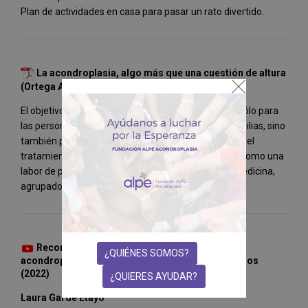
Plan de actividades en casa para pasar un rato divertido.
La acondroplasia, algo más que una cuestión de altura
(Ortega A. y Herández J. - 2008)
El objetivo de este documento es servir de guía no sólo para
las personas afectadas por acondroplasia y sus familias, sino
también para que sea una aproximación a la visión del
tratamiento de este tipo de osteocondrodisplasias como una
labor de profesionales, de diversos campos de la medicina,
agrupados en un equipo multidisciplinar.
Recomendaciones dietético-nutricionales en
¿QUIÉNES SOMOS?
acondroplasia desde el nacimiento hasta los 3 años
(2022)
¿QUIERES AYUDAR?
Laura Garde Etayo