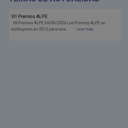
VII Premios ALPE
Jun
VII Premios ALPE 04/06/2026 Los Premios ALPE se
26
instituyeron en 2012 para reco...
Leer más